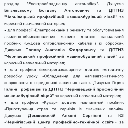
розділу "Електрообладнання автомобіля". Дякуємо
Бігальському Богдану Антоновичу
та ДПТНЗ
"Чернівецький професійний машинобудівний ліцей"
за
корисний навчальний матеріал;
• для професії «Електромеханік з ремонту та обслуговування
лічильно-обчислювальних машин» додано навчальний
посібник «Будова оптоволоконних кабелів і їх обробка».
Дякуємо
Попову Анатолію Федоровичу
та
ДПТНЗ
"Чернівецький професійний машинобудівний ліцей"
за
корисний навчальний матеріал;
• для професії «Електрогазозварник» додано методичну
розробку уроку «Обладнання для напівавтоматичного
зварювання в середовищі захисних газів». Дякуємо
Геряк
Галині Трофанівні
та
ДПТНЗ "Чернівецький професійний
машинобудівний ліцей"
за корисний навчальний матеріал;
• для професії «Кухар» додано навчальний посібник
«Приготування страв та гарнірів із смажених овочів».
Дякуємо
Демшевській Альоні Сергіївні
та
КЗ
«Чернігівський центр професійно-технічної освіти»
за