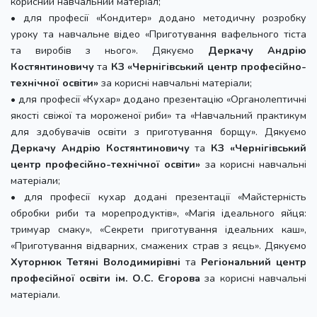
корисний навчальний матеріал;
• для професії «Кондитер» додано методичну розробку
уроку та навчальне відео «Приготування вафельного тіста
та виробів з нього». Дякуємо
Деркачу Андрію
Костянтиновичу
та
КЗ «Чернігівський центр професійно-
технічної освіти»
за корисні навчальні матеріали;
• для професії «Кухар» додано презентацію «Органолептичні
якості свіжої та мороженої риби» та «Навчальний практикум
для здобувачів освіти з приготування борщу». Дякуємо
Деркачу Андрію Костянтиновичу
та
КЗ «Чернігівський
центр професійно-технічної освіти»
за корисні навчальні
матеріали;
• для професії кухар додані презентації «Майстерність
обробки риби та морепродуктів», «Магія ідеального яйця:
тримуар смаку», «Секрети приготування ідеальних каш»,
«Приготування відварних, смажених страв з яєць». Дякуємо
Хуторнюк Тетяні Володимирівні
та
Регіональний центр
професійної освіти ім. О.С. Єгорова
за корисні навчальні
матеріали.