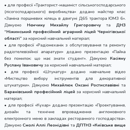
• для професії «Тракторист-машиніст сільськогосподарського
(лісогосподарського) виробництва» додано майстер клас
«Заміна поршневих кілець в двигуні Д65 трактора ЮМЗ 6».
Дякуємо
Нємчику Михайлу Григоровичу
та
ДНЗ
“Ніжинський професійний аграрний ліцей Чернігівської
області”
за корисний навчальний матеріал;
• для професії «Радіомеханік з обслуговування та ремонту
радіотелевізійної апаратури» додано презентацію «Пайка
без помилок: що має знати студент». Дякуємо
Касіяну
Руслану Івановичу
за корисний навчальний матеріал;
• для професії «Штукатур» додано навчальне відео
«Мистецтво вибору інструментів для декоративної
штукатурки». Дякуємо
Михайлюк Оксані Ростиславівні
та
Баранівський професійний ліцей
за корисний навчальний
матеріал;
• для професії «Кухар» додано презентацію «Проектування,
дизайн та технічне впровадження англомовного
електронного меню в закладах ресторанного господарства».
Дякуємо
Смолі Аллі Леонідівні
та
ДПТНЗ «Київське вище