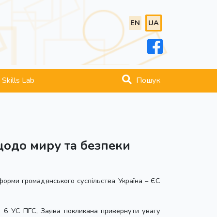
EN
UA
Skills Lab
Пошук
щодо миру та безпеки
орми громадянського суспільства Україна – ЄС
и 6 УС ПГС, Заява покликана привернути увагу