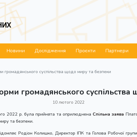
НИХ
Новини
Дослідження
Проєкти
Партнери
и громадянського суспільства щодо миру та безпеки
орми громадянського суспільства 
10 лютого 2022
го 2022 р. була прийнята та оприлюднена
Спільна заява
Платф
иру та безпеки.
ідомляє Родіон Колишко, Директор ІПК та Голова Робочої груп