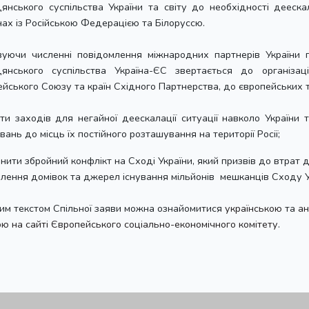
янського суспільства України та світу до необхідності деескал
ах із Російською Федерацією та Білоруссю.
вуючи численні повідомлення міжнародних партнерів України п
дянського суспільства Україна-ЄС звертається до організаці
йського Союзу та країн Східного Партнерства, до європейських та
ти заходів для негайної деескалації ситуації навколо України 
вань до місць їх постійного розташування на території Росії;
инити збройний конфлікт на Сході України, який призвів до втрат 
лення домівок та джерел існування мільйонів мешканців Сходу Ук
им текстом Спільної заяви можна ознайомитися
українською
та
ан
ю на сайті Європейського соціально-економічного комітету
.