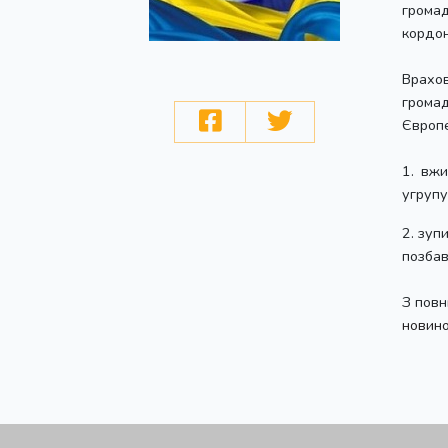
громад
кордон
Врахо
грома
Європе
1. вжи
угрупу
2. зуп
позбав
З повн
новино