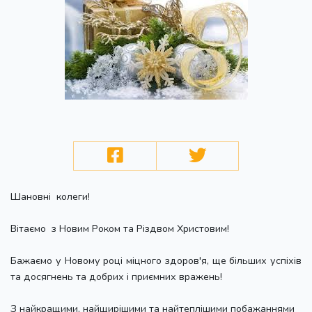
Шановні колеги!
Вітаємо з Новим Роком та Різдвом Христовим!
Бажаємо у Новому році міцного здоров'я, ще більших успіхів
та досягнень та добрих і приємних вражень!
З найкращими, найщирішими та найтеплішими побажаннями